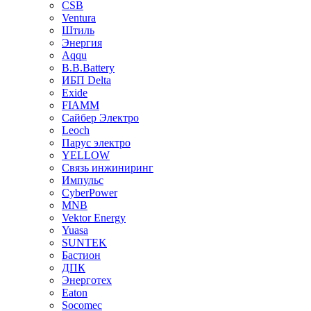
CSB
Ventura
Штиль
Энергия
Aqqu
B.B.Bаttery
ИБП Delta
Exide
FIAMM
Сайбер Электро
Leoch
Парус электро
YELLOW
Связь инжиниринг
Импульс
CyberPower
MNB
Vektor Energy
Yuasa
SUNTEK
Бастион
ДПК
Энерготех
Eaton
Socomec