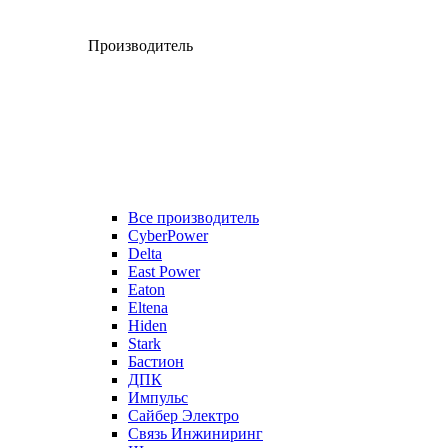
Производитель
Все производитель
CyberPower
Delta
East Power
Eaton
Eltena
Hiden
Stark
Бастион
ДПК
Импульс
Сайбер Электро
Связь Инжиниринг