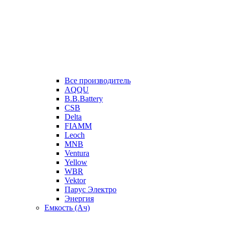
Все производитель
AQQU
B.B.Battery
CSB
Delta
FIAMM
Leoch
MNB
Ventura
Yellow
WBR
Vektor
Парус Электро
Энергия
Емкость (Ач)