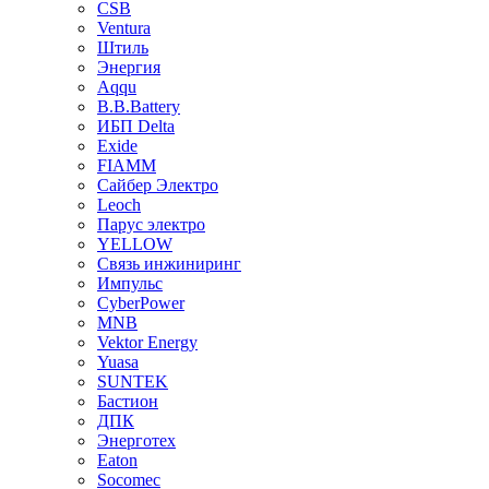
CSB
Ventura
Штиль
Энергия
Aqqu
B.B.Bаttery
ИБП Delta
Exide
FIAMM
Сайбер Электро
Leoch
Парус электро
YELLOW
Связь инжиниринг
Импульс
CyberPower
MNB
Vektor Energy
Yuasa
SUNTEK
Бастион
ДПК
Энерготех
Eaton
Socomec