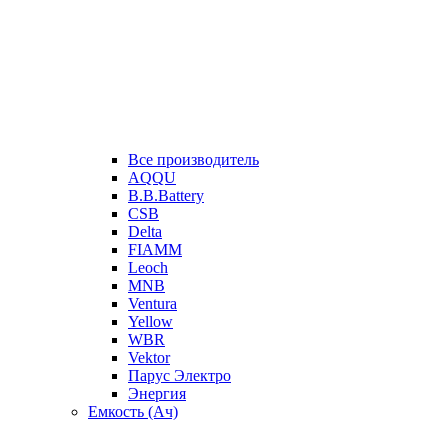
Все производитель
AQQU
B.B.Battery
CSB
Delta
FIAMM
Leoch
MNB
Ventura
Yellow
WBR
Vektor
Парус Электро
Энергия
Емкость (Ач)