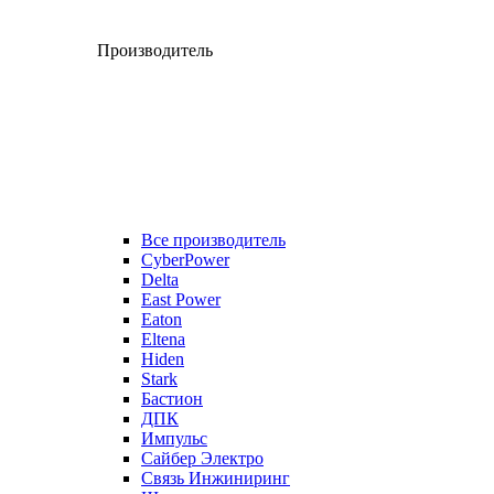
Производитель
Все производитель
CyberPower
Delta
East Power
Eaton
Eltena
Hiden
Stark
Бастион
ДПК
Импульс
Сайбер Электро
Связь Инжиниринг