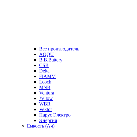
Все производитель
AQQU
B.B.Battery
CSB
Delta
FIAMM
Leoch
MNB
Ventura
Yellow
WBR
Vektor
Парус Электро
Энергия
Емкость (Ач)