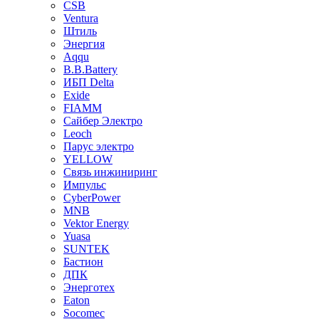
CSB
Ventura
Штиль
Энергия
Aqqu
B.B.Bаttery
ИБП Delta
Exide
FIAMM
Сайбер Электро
Leoch
Парус электро
YELLOW
Связь инжиниринг
Импульс
CyberPower
MNB
Vektor Energy
Yuasa
SUNTEK
Бастион
ДПК
Энерготех
Eaton
Socomec