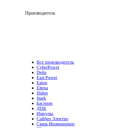
Производитель
Все производитель
CyberPower
Delta
East Power
Eaton
Eltena
Hiden
Stark
Бастион
ДПК
Импульс
Сайбер Электро
Связь Инжиниринг