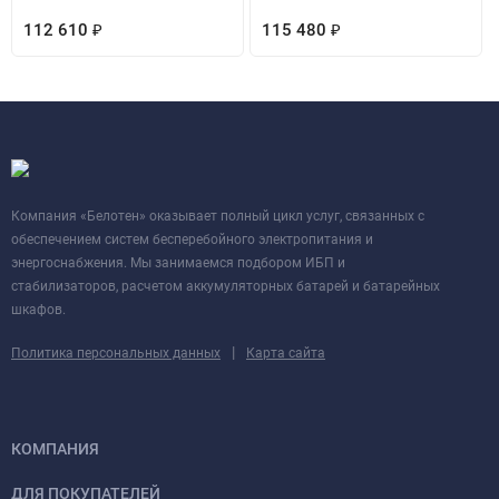
112 610
₽
115 480
₽
Компания «Белотен» оказывает полный цикл услуг, связанных с
обеспечением систем бесперебойного электропитания и
энергоснабжения. Мы занимаемся подбором ИБП и
стабилизаторов, расчетом аккумуляторных батарей и батарейных
шкафов.
|
Политика персональных данных
Карта сайта
КОМПАНИЯ
ДЛЯ ПОКУПАТЕЛЕЙ