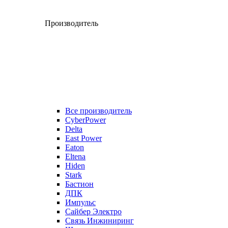
Производитель
Все производитель
CyberPower
Delta
East Power
Eaton
Eltena
Hiden
Stark
Бастион
ДПК
Импульс
Сайбер Электро
Связь Инжиниринг