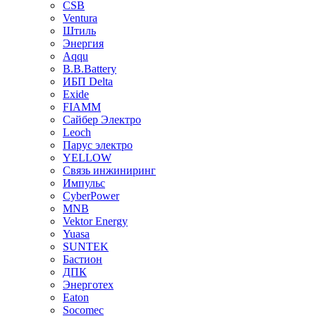
CSB
Ventura
Штиль
Энергия
Aqqu
B.B.Bаttery
ИБП Delta
Exide
FIAMM
Сайбер Электро
Leoch
Парус электро
YELLOW
Связь инжиниринг
Импульс
CyberPower
MNB
Vektor Energy
Yuasa
SUNTEK
Бастион
ДПК
Энерготех
Eaton
Socomec