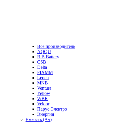
Все производитель
AQQU
B.B.Battery
CSB
Delta
FIAMM
Leoch
MNB
Ventura
Yellow
WBR
Vektor
Парус Электро
Энергия
Емкость (Ач)