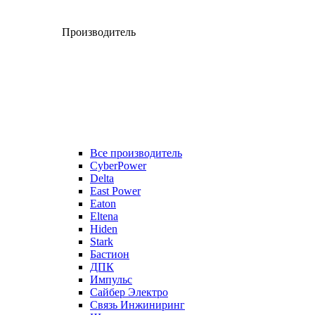
Производитель
Все производитель
CyberPower
Delta
East Power
Eaton
Eltena
Hiden
Stark
Бастион
ДПК
Импульс
Сайбер Электро
Связь Инжиниринг