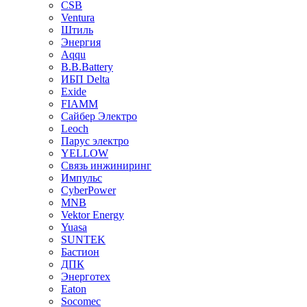
CSB
Ventura
Штиль
Энергия
Aqqu
B.B.Bаttery
ИБП Delta
Exide
FIAMM
Сайбер Электро
Leoch
Парус электро
YELLOW
Связь инжиниринг
Импульс
CyberPower
MNB
Vektor Energy
Yuasa
SUNTEK
Бастион
ДПК
Энерготех
Eaton
Socomec