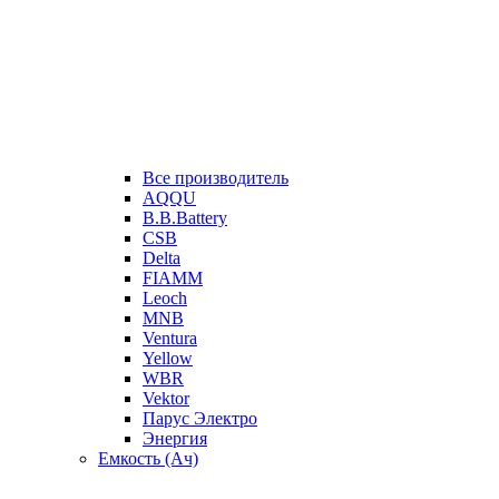
Все производитель
AQQU
B.B.Battery
CSB
Delta
FIAMM
Leoch
MNB
Ventura
Yellow
WBR
Vektor
Парус Электро
Энергия
Емкость (Ач)