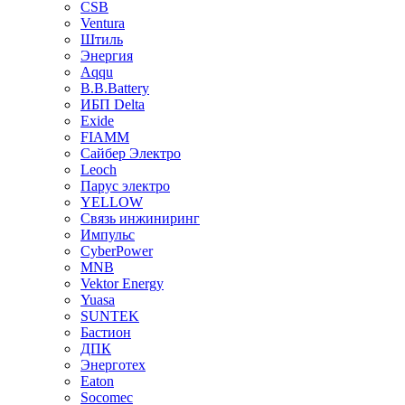
CSB
Ventura
Штиль
Энергия
Aqqu
B.B.Bаttery
ИБП Delta
Exide
FIAMM
Сайбер Электро
Leoch
Парус электро
YELLOW
Связь инжиниринг
Импульс
CyberPower
MNB
Vektor Energy
Yuasa
SUNTEK
Бастион
ДПК
Энерготех
Eaton
Socomec