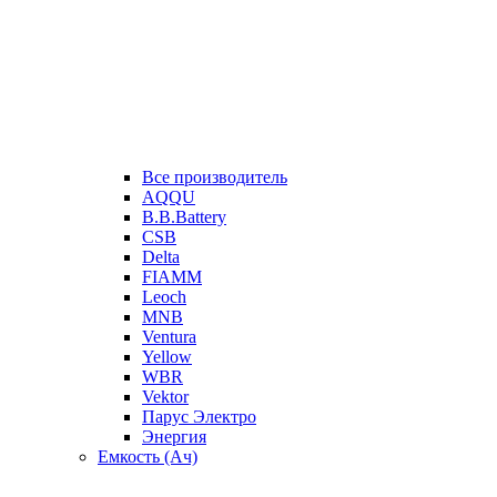
Все производитель
AQQU
B.B.Battery
CSB
Delta
FIAMM
Leoch
MNB
Ventura
Yellow
WBR
Vektor
Парус Электро
Энергия
Емкость (Ач)