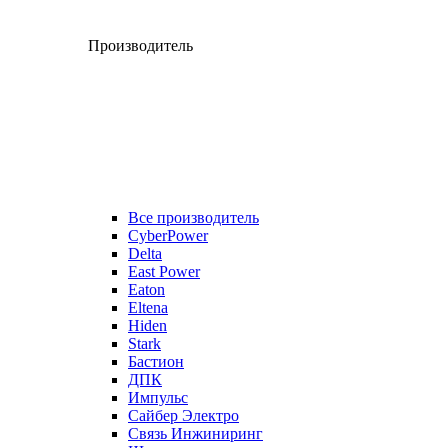
Производитель
Все производитель
CyberPower
Delta
East Power
Eaton
Eltena
Hiden
Stark
Бастион
ДПК
Импульс
Сайбер Электро
Связь Инжиниринг