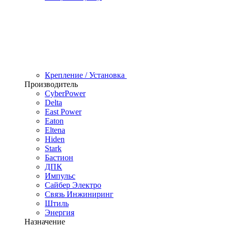
Крепление / Установка
Производитель
CyberPower
Delta
East Power
Eaton
Eltena
Hiden
Stark
Бастион
ДПК
Импульс
Сайбер Электро
Связь Инжиниринг
Штиль
Энергия
Назначение