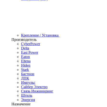
Крепление / Установка
Производитель
CyberPower
Delta
East Power
Eaton
Eltena
Hiden
Stark
Бастион
ДПК
Импульс
Сайбер Электро
Связь Инжиниринг
Штиль
Энергия
Назначение