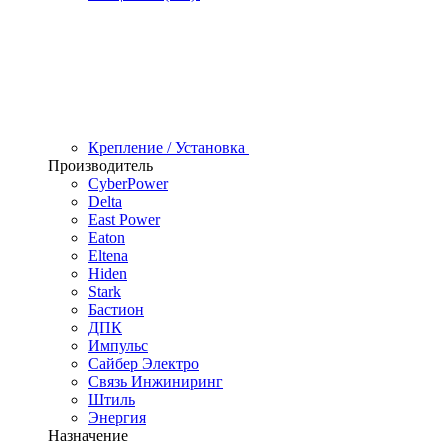
Крепление / Установка
Производитель
CyberPower
Delta
East Power
Eaton
Eltena
Hiden
Stark
Бастион
ДПК
Импульс
Сайбер Электро
Связь Инжиниринг
Штиль
Энергия
Назначение