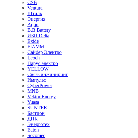
CSB
Ventura
Штиль
Энергия
Aqqu
B.B.Bаttery
ИБП Delta
Exide
FIAMM
Сайбер Электро
Leoch
Парус электро
YELLOW
Связь инжиниринг
Импульс
CyberPower
MNB
Vektor Energy
Yuasa
SUNTEK
Бастион
ДПК
Энерготех
Eaton
Socomec