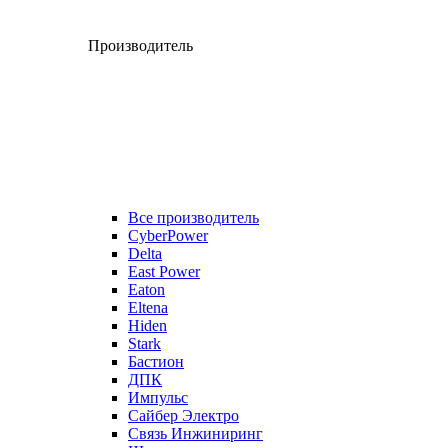
Производитель
Все производитель
CyberPower
Delta
East Power
Eaton
Eltena
Hiden
Stark
Бастион
ДПК
Импульс
Сайбер Электро
Связь Инжиниринг