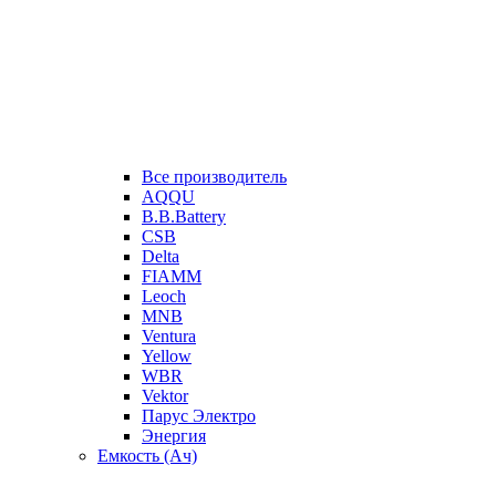
Все производитель
AQQU
B.B.Battery
CSB
Delta
FIAMM
Leoch
MNB
Ventura
Yellow
WBR
Vektor
Парус Электро
Энергия
Емкость (Ач)