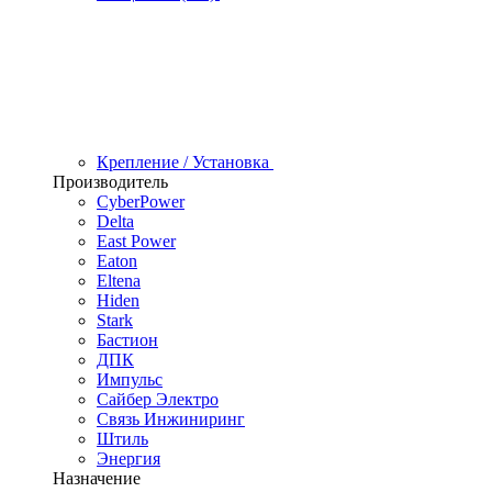
Крепление / Установка
Производитель
CyberPower
Delta
East Power
Eaton
Eltena
Hiden
Stark
Бастион
ДПК
Импульс
Сайбер Электро
Связь Инжиниринг
Штиль
Энергия
Назначение