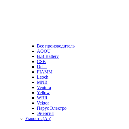
Все производитель
AQQU
B.B.Battery
CSB
Delta
FIAMM
Leoch
MNB
Ventura
Yellow
WBR
Vektor
Парус Электро
Энергия
Емкость (Ач)