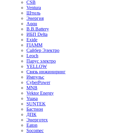
CSB
Ventura
Штиль
Энергия
Aqqu
B.B.Bаttery
ИБП Delta
Exide
FIAMM
Сайбер Электро
Leoch
Парус электро
YELLOW
Связь инжиниринг
Импульс
CyberPower
MNB
Vektor Energy
Yuasa
SUNTEK
Бастион
ДПК
Энерготех
Eaton
Socomec