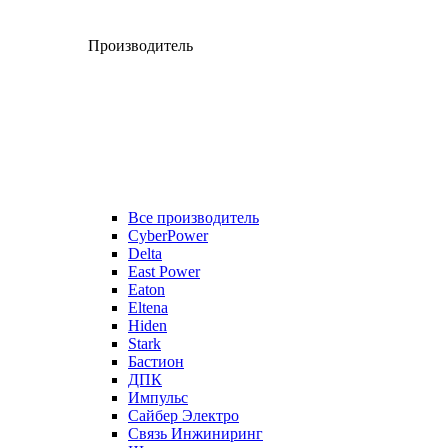
Производитель
Все производитель
CyberPower
Delta
East Power
Eaton
Eltena
Hiden
Stark
Бастион
ДПК
Импульс
Сайбер Электро
Связь Инжиниринг