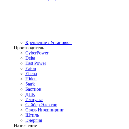
Крепление / Установка
Производитель
CyberPower
Delta
East Power
Eaton
Eltena
Hiden
Stark
Бастион
ДПК
Импульс
Сайбер Электро
Связь Инжиниринг
Штиль
Энергия
Назначение