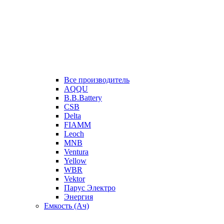
Все производитель
AQQU
B.B.Battery
CSB
Delta
FIAMM
Leoch
MNB
Ventura
Yellow
WBR
Vektor
Парус Электро
Энергия
Емкость (Ач)