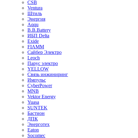
CSB
Ventura
Штиль
Энергия
Aqqu
B.B.Bаttery
ИБП Delta
Exide
FIAMM
Сайбер Электро
Leoch
Парус электро
YELLOW
Связь инжиниринг
Импульс
CyberPower
MNB
Vektor Energy
Yuasa
SUNTEK
Бастион
ДПК
Энерготех
Eaton
Socomec