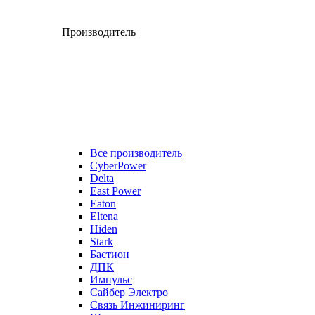
Производитель
Все производитель
CyberPower
Delta
East Power
Eaton
Eltena
Hiden
Stark
Бастион
ДПК
Импульс
Сайбер Электро
Связь Инжиниринг