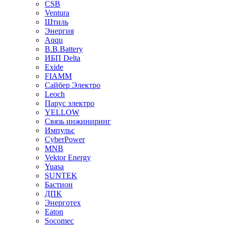
CSB
Ventura
Штиль
Энергия
Aqqu
B.B.Bаttery
ИБП Delta
Exide
FIAMM
Сайбер Электро
Leoch
Парус электро
YELLOW
Связь инжиниринг
Импульс
CyberPower
MNB
Vektor Energy
Yuasa
SUNTEK
Бастион
ДПК
Энерготех
Eaton
Socomec