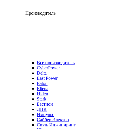
Производитель
Все производитель
CyberPower
Delta
East Power
Eaton
Eltena
Hiden
Stark
Бастион
ДПК
Импульс
Сайбер Электро
Связь Инжиниринг