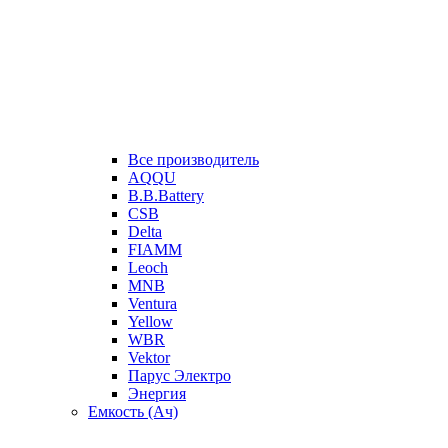
Все производитель
AQQU
B.B.Battery
CSB
Delta
FIAMM
Leoch
MNB
Ventura
Yellow
WBR
Vektor
Парус Электро
Энергия
Емкость (Ач)