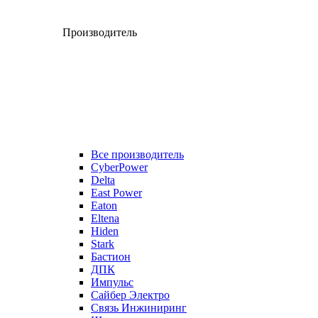
Производитель
Все производитель
CyberPower
Delta
East Power
Eaton
Eltena
Hiden
Stark
Бастион
ДПК
Импульс
Сайбер Электро
Связь Инжиниринг