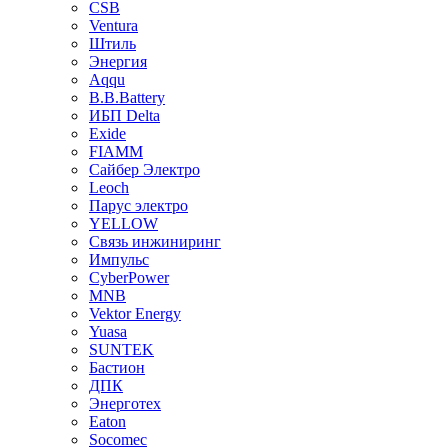
CSB
Ventura
Штиль
Энергия
Aqqu
B.B.Bаttery
ИБП Delta
Exide
FIAMM
Сайбер Электро
Leoch
Парус электро
YELLOW
Связь инжиниринг
Импульс
CyberPower
MNB
Vektor Energy
Yuasa
SUNTEK
Бастион
ДПК
Энерготех
Eaton
Socomec