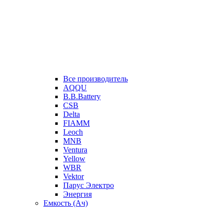
Все производитель
AQQU
B.B.Battery
CSB
Delta
FIAMM
Leoch
MNB
Ventura
Yellow
WBR
Vektor
Парус Электро
Энергия
Емкость (Ач)