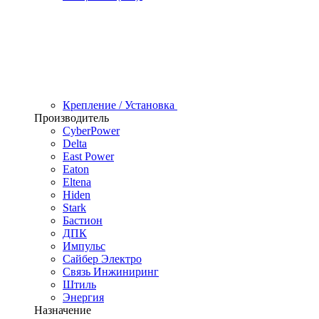
Крепление / Установка
Производитель
CyberPower
Delta
East Power
Eaton
Eltena
Hiden
Stark
Бастион
ДПК
Импульс
Сайбер Электро
Связь Инжиниринг
Штиль
Энергия
Назначение