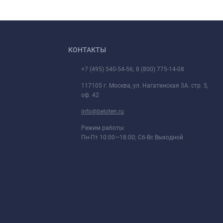
КОНТАКТЫ
+7 (495) 540-54-56; 8 (800) 775-14-08
117105 г. Москва, ул. Нагатинская 3А. стр. 5,
оф. 42
info@beloten.ru
Режим работы:
Пн-Пт 10:00—18:00; Сб-Вс Выходной