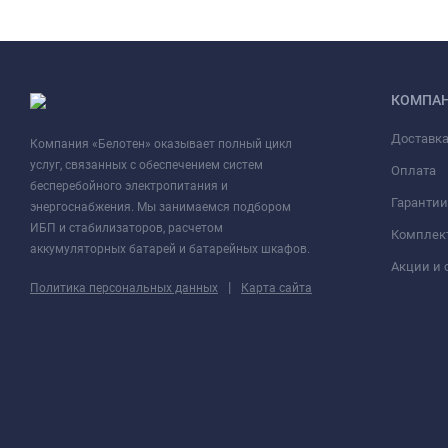
КОМПА
Доставк
Компания «Белотен» оказывает полный цикл
услуг, связанных с обеспечением систем
Оплата
бесперебойного электропитания и
Гарантии
энергоснабжения. Мы занимаемся подбором
ИБП и стабилизаторов, расчетом
Комплек
аккумуляторных батарей и батарейных шкафов.
Акции и 
|
Политика персональных данных
Карта сайта