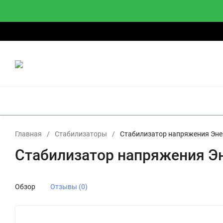
О компании
Доставка
Оплата
Гарантии и возврат
О
ИБП
СТАБИЛИЗАТОРЫ
АККУМУЛЯТОРЫ
И
Главная
/
Стабилизаторы
/
Стабилизатор напряжения Эне
Стабилизатор напряжения Э
Обзор
Отзывы (0)