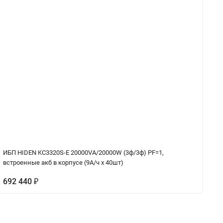
ИБП HIDEN KC3320S-E 20000VA/20000W (3ф/3ф) PF=1,
ИБ
встроенные акб в корпусе (9А/ч х 40шт)
ле
692 440
₽
6