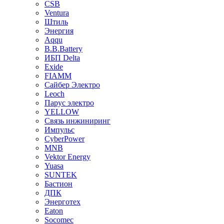
CSB
Ventura
Штиль
Энергия
Aqqu
B.B.Bаttery
ИБП Delta
Exide
FIAMM
Сайбер Электро
Leoch
Парус электро
YELLOW
Связь инжиниринг
Импульс
CyberPower
MNB
Vektor Energy
Yuasa
SUNTEK
Бастион
ДПК
Энерготех
Eaton
Socomec