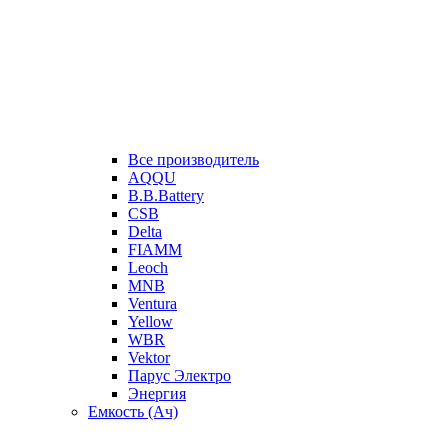
Все производитель
AQQU
B.B.Battery
CSB
Delta
FIAMM
Leoch
MNB
Ventura
Yellow
WBR
Vektor
Парус Электро
Энергия
Емкость (Ач)