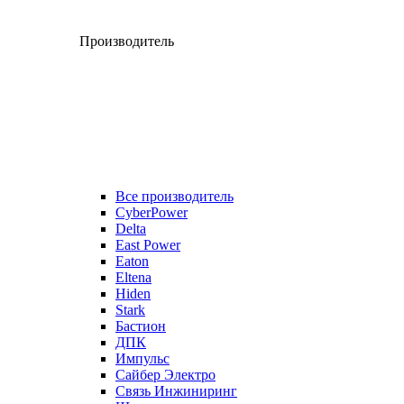
Производитель
Все производитель
CyberPower
Delta
East Power
Eaton
Eltena
Hiden
Stark
Бастион
ДПК
Импульс
Сайбер Электро
Связь Инжиниринг