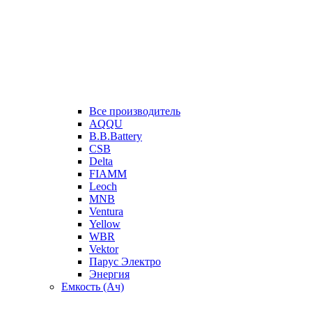
Все производитель
AQQU
B.B.Battery
CSB
Delta
FIAMM
Leoch
MNB
Ventura
Yellow
WBR
Vektor
Парус Электро
Энергия
Емкость (Ач)