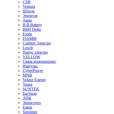
CSB
Ventura
Штиль
Энергия
Aqqu
B.B.Bаttery
ИБП Delta
Exide
FIAMM
Сайбер Электро
Leoch
Парус электро
YELLOW
Связь инжиниринг
Импульс
CyberPower
MNB
Vektor Energy
Yuasa
SUNTEK
Бастион
ДПК
Энерготех
Eaton
Socomec