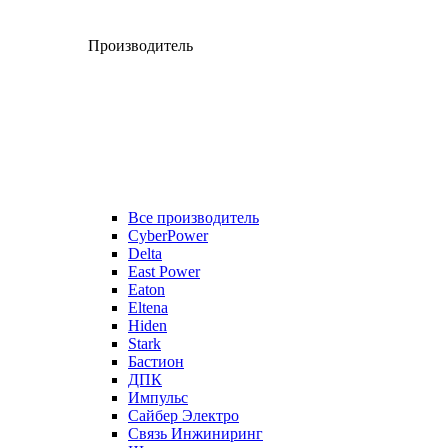
Производитель
Все производитель
CyberPower
Delta
East Power
Eaton
Eltena
Hiden
Stark
Бастион
ДПК
Импульс
Сайбер Электро
Связь Инжиниринг